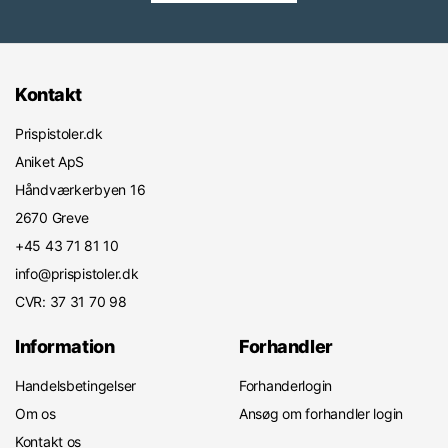
Kontakt
Prispistoler.dk
Aniket ApS
Håndværkerbyen 16
2670 Greve
+45 43 71 81 10
info@prispistoler.dk
CVR: 37 31 70 98
Information
Forhandler
Handelsbetingelser
Forhanderlogin
Om os
Ansøg om forhandler login
Kontakt os