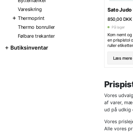
Byttemærker
Varesikring
Sato Judo 
Thermoprint
850,00 DKK
Thermo bonruller
På lager
Kom nemt og 
Følbare trekanter
en prispistol 
ruller etikett
Butiksinventar
farverulle.
Etiketformat 
Læs mere
linjes pistol 
foroven og 6 s
forneden.
Prispist
Vores udvalg 
af varer, mæ
ud på udkig e
Vores prislej
Alle vores pr