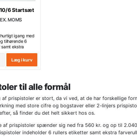
10/6 Startsæt
EX. MOMS
hurtigt igang med
og tilhørende 6
er samt ekstra
: 26x16 mm - 2
Læg i kurv
med 10 små cifre
tore cifre
oler til alle formål
af prispistoler er stort, da vi ved, at de har forskellige form
rkning med store cifre og bogstaver eller 2-linjers prispist
fter, så finder du det helt sikkert hos os.
e af prispistoler spænder sig ned fra 560 kr. og op til 2.040 
ispistoler indeholder 6 rullers etiketter samt ekstra farveru