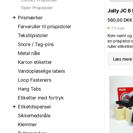
Open Prispistoler
Jolly JC 6
Prismærker
560,00 DKK
Farveruller til prispistoler
På lager
Tekstilpistoler
Kom nemt og 
en prispistol 
Snore / Tag-pins
ruller etikett
farverulle.
Metal nåle
Etiketformat :
Læs mere
Karton etiketter
pistol med 6 s
Vandopløselige labels
Loop Fasteners
Hang Tabs
Etiketter med fortryk
Etiketdispenser
Sikkerhedsnåle
Klemmer