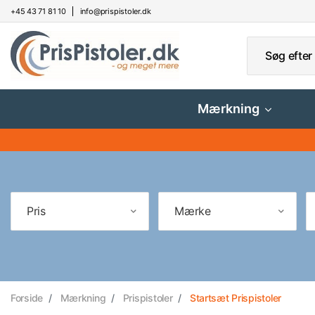
+45 43 71 81 10
info@prispistoler.dk
Mærkning
Pris
Mærke
Forside
Mærkning
Prispistoler
Startsæt Prispistoler