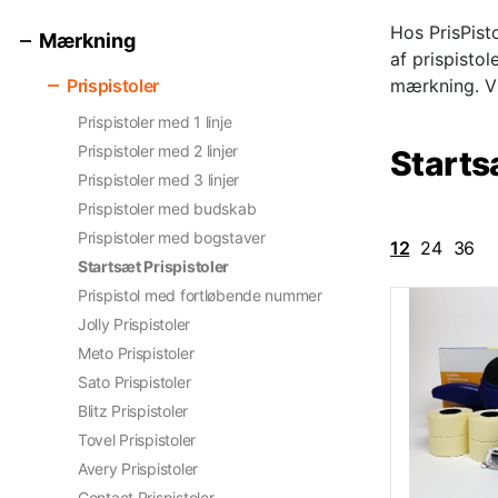
Hos PrisPist
Mærkning
af prispisto
Prispistoler
mærkning. Vi 
Prispistoler med 1 linje
Prispistoler med 2 linjer
Starts
Prispistoler med 3 linjer
Prispistoler med budskab
Prispistoler med bogstaver
12
24
36
Startsæt Prispistoler
Prispistol med fortløbende nummer
Jolly Prispistoler
Meto Prispistoler
Sato Prispistoler
Blitz Prispistoler
Tovel Prispistoler
Avery Prispistoler
Contact Prispistoler