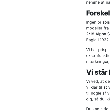
nemme at na
Forskel
Ingen prispis
modeller fra
2/18 Alpha S
Eagle L1932 
Vi har prispi
ekstrafunktio
mærkninger, 
Vi står
Vi ved, at de
vi klar til a
til nogle af
dig, så du i
Du kan altid 