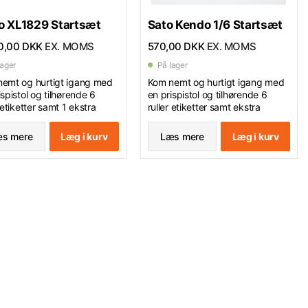
o XL1829 Startsæt
Sato Kendo 1/6 Startsæt
0,00 DKK
EX. MOMS
570,00 DKK
EX. MOMS
lager
På lager
emt og hurtigt igang med
Kom nemt og hurtigt igang med
ispistol og tilhørende 6
en prispistol og tilhørende 6
 etiketter samt 1 ekstra
ruller etiketter samt ekstra
ulle.
farverulle.
tformat : 29x28 mm - 2
Etiketformat : 26x12 mm - 1 linjes
s mere
Læg i kurv
Læs mere
Læg i kurv
s prispistol med 11 små cifre
pistol med 6 store cifre
en og 7 store cifre i midten.