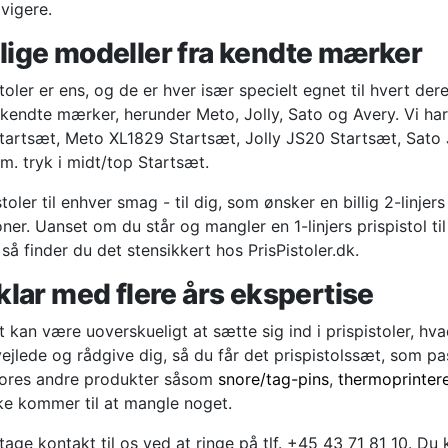
vigere.
lige modeller fra kendte mærker
toler er ens, og de er hver især specielt egnet til hvert der
 kendte mærker, herunder Meto, Jolly, Sato og Avery. Vi ha
tartsæt, Meto XL1829 Startsæt, Jolly JS20 Startsæt, Sato
m. tryk i midt/top Startsæt.
stoler til enhver smag - til dig, som ønsker en billig 2-linjers
ner. Uanset om du står og mangler en 1-linjers prispistol til
så finder du det stensikkert hos PrisPistoler.dk.
 klar med flere års ekspertise
t kan være uoverskueligt at sætte sig ind i prispistoler, hva
t vejlede og rådgive dig, så du får det prispistolssæt, som 
 vores andre produkter såsom
snore/tag-pins
,
thermoprinter
kke kommer til at mangle noget.
tage kontakt til os ved at ringe på tlf. +45 43 71 81 10. Du