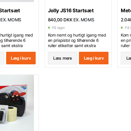
 Startsæt
Jolly JS16 Startsæt
Met
EX. MOMS
840,00 DKK
EX. MOMS
2.04
På lager
På 
hurtigt igang med
Kom nemt og hurtigt igang med
Kom n
og tilhørende 6
en prispistol og tilhørende 6
en pr
er samt ekstra
ruller etiketter samt ekstra
ruller
farverulle.
farver
 26x12 mm - 1 linjes
Etiketformat : 26x16 mm - 2
Etike
Læg i kurv
Læs mere
Læg i kurv
Læ
tore cifre.
linjers pistol med 10 cifre foroven
linje
og 10 cifre forneden.
forov