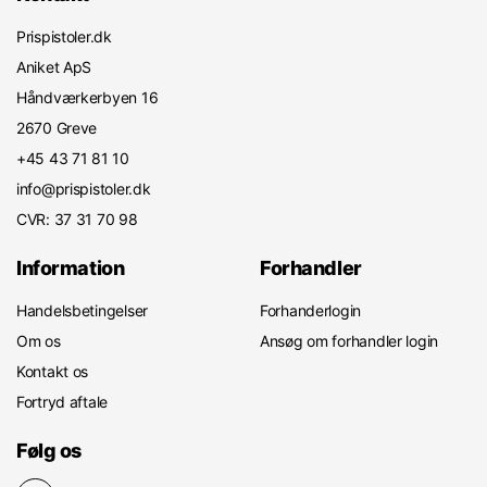
Prispistoler.dk
Aniket ApS
Håndværkerbyen 16
2670 Greve
+45 43 71 81 10
info@prispistoler.dk
CVR: 37 31 70 98
Information
Forhandler
Handelsbetingelser
Forhanderlogin
Om os
Ansøg om forhandler login
Kontakt os
Fortryd aftale
Følg os