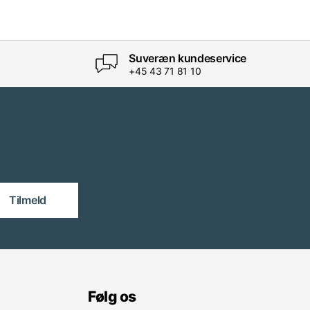
Suveræn kundeservice
+45 43 71 81 10
Tilmeld
Følg os