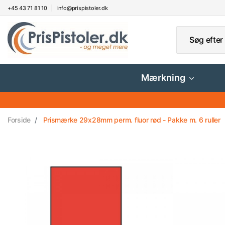
+45 43 71 81 10
info@prispistoler.dk
Mærkning
Forside
Prismærke 29x28mm perm. fluor rød - Pakke m. 6 ruller