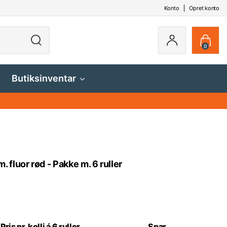
Konto
Opret konto
0
Butiksinventar
luor rød - Pakke m. 6 ruller
Pris pr. kolli á 6 ruller
Spar