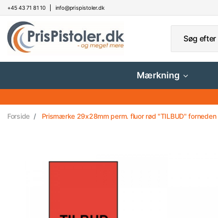
+45 43 71 81 10
info@prispistoler.dk
Mærkning
Forside
Prismærke 29x28mm perm. fluor rød "TILBUD" forneden - 