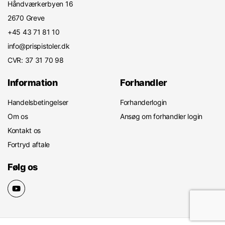
Håndværkerbyen 16
2670 Greve
+45 43 71 81 10
info@prispistoler.dk
CVR: 37 31 70 98
Information
Forhandler
Handelsbetingelser
Forhanderlogin
Om os
Ansøg om forhandler login
Kontakt os
Fortryd aftale
Følg os