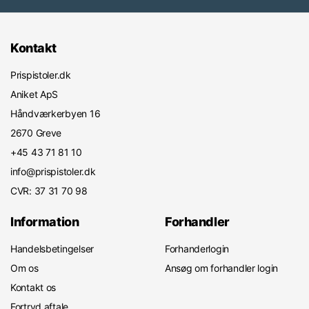
Kontakt
Prispistoler.dk
Aniket ApS
Håndværkerbyen 16
2670 Greve
+45 43 71 81 10
info@prispistoler.dk
CVR: 37 31 70 98
Information
Forhandler
Handelsbetingelser
Forhanderlogin
Om os
Ansøg om forhandler login
Kontakt os
Fortryd aftale