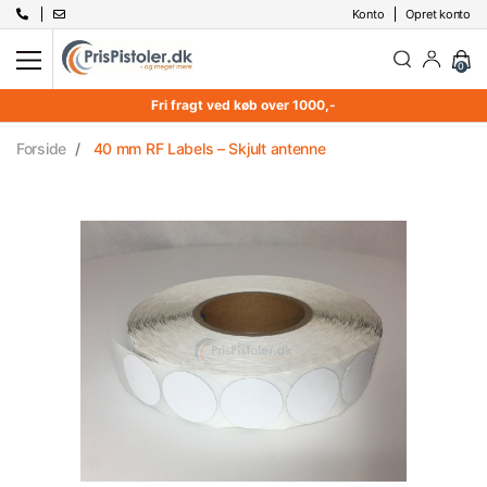
Konto
Opret konto
0
Fri fragt ved køb over 1000,-
Forside
40 mm RF Labels – Skjult antenne