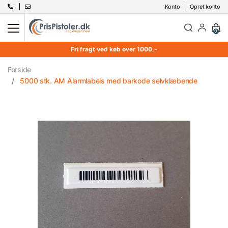
Konto
Opret konto
0
Fri fragt ved køb over 1000,-
Forside
5000 stk. AM Alarmlabels med barkode selvklæbende