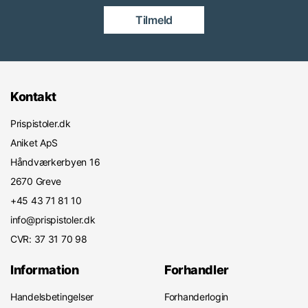
Tilmeld
Kontakt
Prispistoler.dk
Aniket ApS
Håndværkerbyen 16
2670 Greve
+45 43 71 81 10
info@prispistoler.dk
CVR: 37 31 70 98
Information
Forhandler
Handelsbetingelser
Forhanderlogin