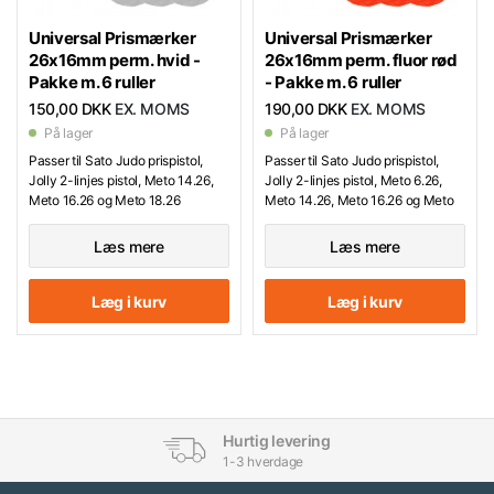
Universal Prismærker
Universal Prismærker
26x16mm perm. hvid -
26x16mm perm. fluor rød
Pakke m. 6 ruller
- Pakke m. 6 ruller
150,00 DKK
EX. MOMS
190,00 DKK
EX. MOMS
På lager
På lager
Passer til Sato Judo prispistol,
Passer til Sato Judo prispistol,
Jolly 2-linjes pistol, Meto 14.26,
Jolly 2-linjes pistol, Meto 6.26,
Meto 16.26 og Meto 18.26
Meto 14.26, Meto 16.26 og Meto
18.26
Læs mere
Læs mere
Læg i kurv
Læg i kurv
Hurtig levering
1-3 hverdage