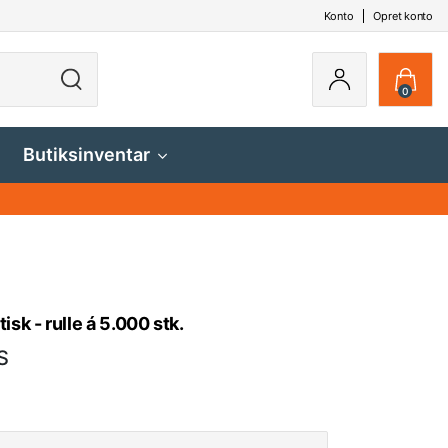
Konto
Opret konto
0
Butiksinventar
isk - rulle á 5.000 stk.
S