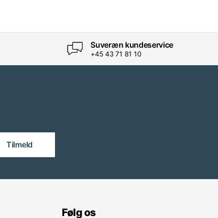
Suveræn kundeservice
+45 43 71 81 10
Tilmeld
Følg os