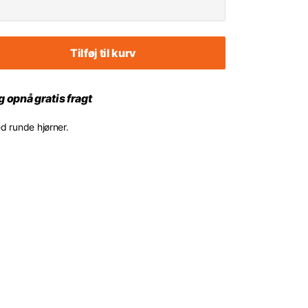
Tilføj til kurv
 opnå gratis fragt
d runde hjørner.