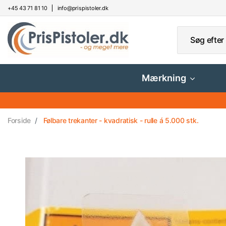
+45 43 71 81 10
info@prispistoler.dk
Mærkning
Forside
Følbare trekanter - kvadratisk - rulle á 5.000 stk.