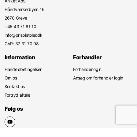
Aniket ApS
Håndværkerbyen 16
2670 Greve
+45 43 71 81 10
info@prispistoler.dk
CVR: 37 31 70 98
Information
Forhandler
Handelsbetingelser
Forhanderlogin
Om os
Ansøg om forhandler login
Kontakt os
Fortryd aftale
Følg os