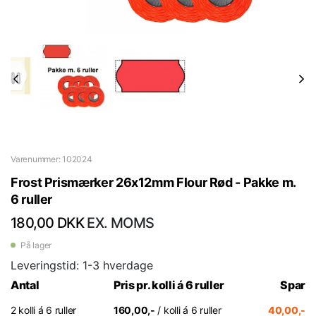
Varenummer: 102024
Frost Prismærker 26x12mm Flour Rød - Pakke m.
6 ruller
180,00 DKK
EX. MOMS
På lager
Leveringstid: 1-3 hverdage
Antal
Pris pr. kolli á 6 ruller
Spar
2 kolli á 6 ruller
160,00,-
/ kolli á 6 ruller
40,00,-