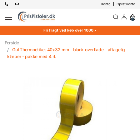
Konto
Opret konto
0
Fri fragt ved køb over 1000,-
Forside
Gul Thermoetiket 40x32 mm - blank overflade - aftagelig
klæber - pakke med 4 rl.