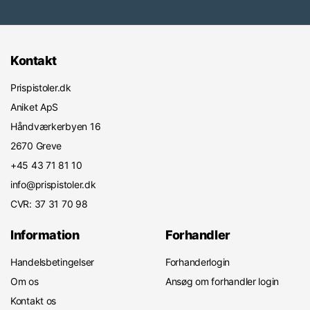
Kontakt
Prispistoler.dk
Aniket ApS
Håndværkerbyen 16
2670 Greve
+45 43 71 81 10
info@prispistoler.dk
CVR: 37 31 70 98
Information
Forhandler
Handelsbetingelser
Forhanderlogin
Om os
Ansøg om forhandler login
Kontakt os