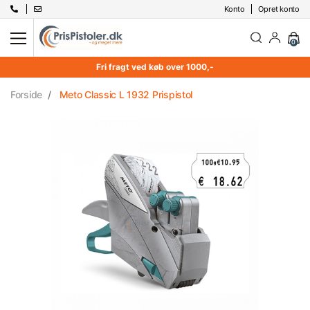
Konto
Opret konto
0
Fri fragt ved køb over 1000,-
Forside
Meto Classic L 1932 Prispistol