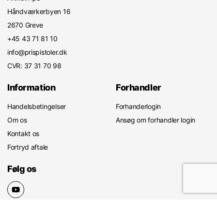
Håndværkerbyen 16
2670 Greve
+45 43 71 81 10
info@prispistoler.dk
CVR: 37 31 70 98
Information
Forhandler
Handelsbetingelser
Forhanderlogin
Om os
Ansøg om forhandler login
Kontakt os
Fortryd aftale
Følg os