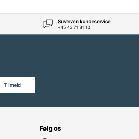
Suveræn kundeservice
+45 43 71 81 10
Tilmeld
Følg os