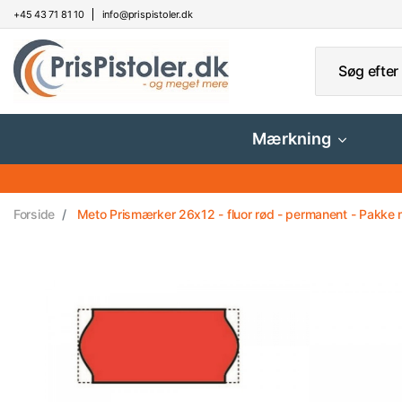
+45 43 71 81 10
info@prispistoler.dk
Mærkning
Forside
Meto Prismærker 26x12 - fluor rød - permanent - Pakke m.