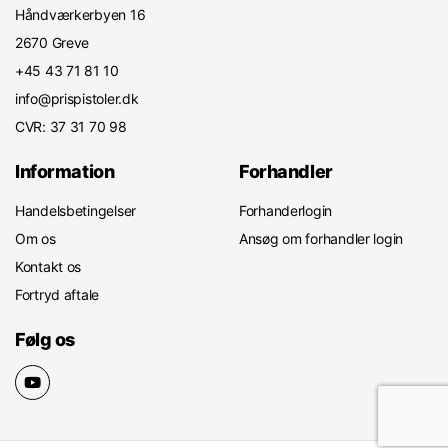
Håndværkerbyen 16
2670 Greve
+45 43 71 81 10
info@prispistoler.dk
CVR: 37 31 70 98
Information
Forhandler
Handelsbetingelser
Forhanderlogin
Om os
Ansøg om forhandler login
Kontakt os
Fortryd aftale
Følg os