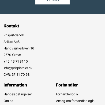
Kontakt
Prispistoler.dk
Aniket ApS
Håndværkerbyen 16
2670 Greve
+45 43 71 81 10
info@prispistoler.dk
CVR: 37 31 70 98
Information
Forhandler
Handelsbetingelser
Forhanderlogin
Om os
Ansøg om forhandler login