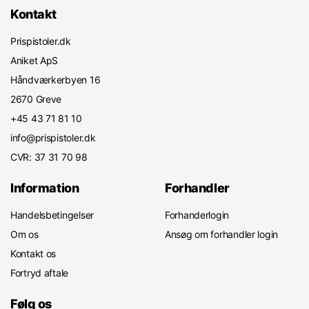
Kontakt
Prispistoler.dk
Aniket ApS
Håndværkerbyen 16
2670 Greve
+45 43 71 81 10
info@prispistoler.dk
CVR: 37 31 70 98
Information
Forhandler
Handelsbetingelser
Forhanderlogin
Om os
Ansøg om forhandler login
Kontakt os
Fortryd aftale
Følg os