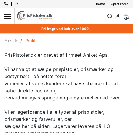
Konto
Opret konto
0
Fri fragt ved køb over 1000,-
Forside
Profil
PrisPistoler.dk er drevet af firmaet Aniket Aps.
Vi har valgt at sælge prispistoler, prismærker og
udstyr hertil på nettet fordi
vi mener, at vores kunder skal have chancen for at
købe direkte hos os og
derved muligvis springe nogle dyre mellemled over.
Vi er lagerførende i alle typer af prispistoler,
prismærker og farveruller, der
sælges her på siden. Lagervarer leveres på 1-3