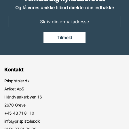
Og få vores unikke tilbud direkte i din indbakke
Tilmeld
Kontakt
Prispistoler.dk
Aniket ApS
Håndværkerbyen 16
2670 Greve
+45 43 71 81 10
info@prispistoler.dk