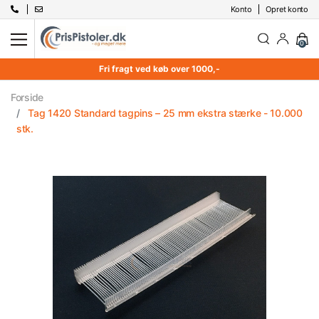
Konto
Opret konto
0
Fri fragt ved køb over 1000,-
Forside
Tag 1420 Standard tagpins – 25 mm ekstra stærke - 10.000
stk.