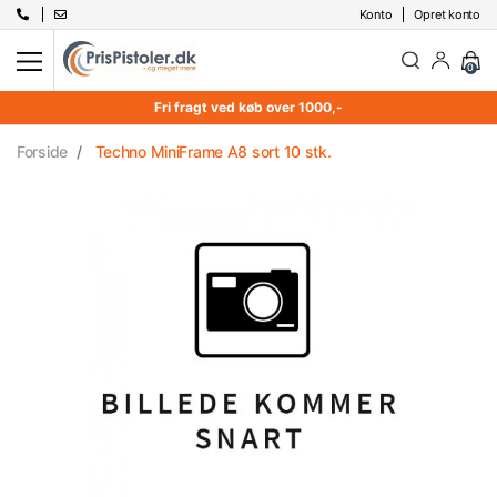
Konto
Opret konto
0
Fri fragt ved køb over 1000,-
Forside
Techno MiniFrame A8 sort 10 stk.