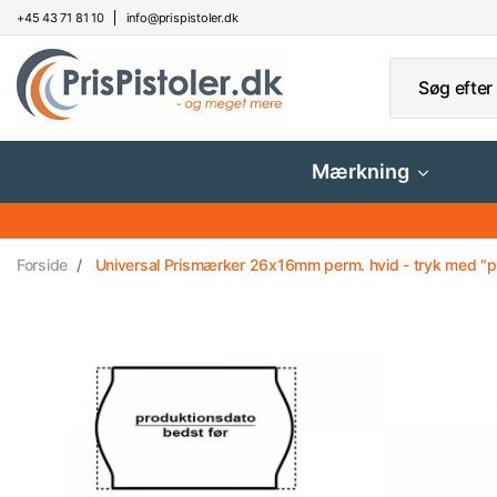
+45 43 71 81 10
info@prispistoler.dk
Mærkning
Forside
Universal Prismærker 26x16mm perm. hvid - tryk med "pro