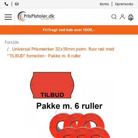
Konto
Opret konto
0
Fri fragt ved køb over 1000,-
Forside
Universal Prismærker 32x19mm perm. fluor rød med
"TILBUD" forneden - Pakke m. 6 ruller