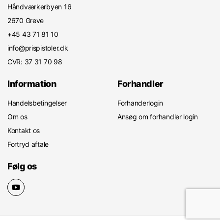
Håndværkerbyen 16
2670 Greve
+45 43 71 81 10
info@prispistoler.dk
CVR: 37 31 70 98
Information
Forhandler
Handelsbetingelser
Forhanderlogin
Om os
Ansøg om forhandler login
Kontakt os
Fortryd aftale
Følg os