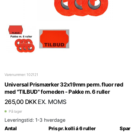
Varenummer: 102121
Universal Prismærker 32x19mm perm. fluor rød
med "TILBUD" forneden - Pakke m. 6 ruller
265,00 DKK
EX. MOMS
På lager
Leveringstid: 1-3 hverdage
Antal
Pris pr. kolli á 6 ruller
Spar