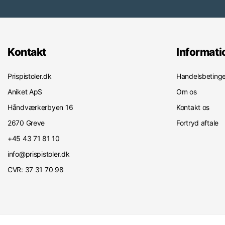
Kontakt
Informati
Prispistoler.dk
Handelsbetinge
Aniket ApS
Om os
Håndværkerbyen 16
Kontakt os
2670 Greve
Fortryd aftale
+45 43 71 81 10
info@prispistoler.dk
CVR: 37 31 70 98