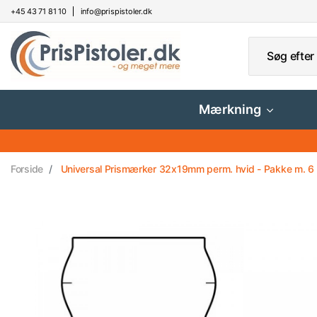
+45 43 71 81 10
info@prispistoler.dk
Mærkning
Forside
Universal Prismærker 32x19mm perm. hvid - Pakke m. 6 r