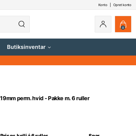
Konto
Opret konto
0
Butiksinventar
19mm perm. hvid - Pakke m. 6 ruller
Pris pr. kolli á 6 ruller
Spar