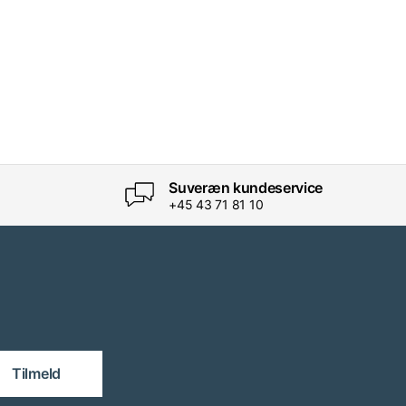
Suveræn kundeservice
+45 43 71 81 10
Tilmeld