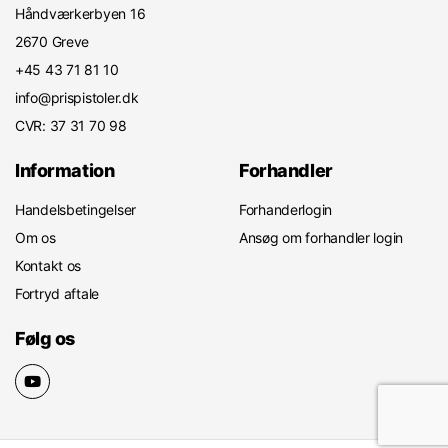
Håndværkerbyen 16
2670 Greve
+45 43 71 81 10
info@prispistoler.dk
CVR: 37 31 70 98
Information
Forhandler
Handelsbetingelser
Forhanderlogin
Om os
Ansøg om forhandler login
Kontakt os
Fortryd aftale
Følg os