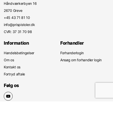
Håndværkerbyen 16
2670 Greve
+45 43 71 81 10
info@prispistoler.dk
CVR: 37 31 70 98
Information
Forhandler
Handelsbetingelser
Forhanderlogin
Om os
Ansøg om forhandler login
Kontakt os
Fortryd aftale
Følg os