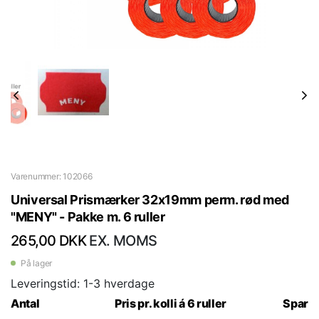
Varenummer: 102066
Universal Prismærker 32x19mm perm. rød med
"MENY" - Pakke m. 6 ruller
265,00 DKK
EX. MOMS
På lager
Leveringstid: 1-3 hverdage
Antal
Pris pr. kolli á 6 ruller
Spar